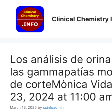
Skip
to
content
Clinical Chemistry
Los análisis de orina
las gammapatías mo
de corte​Mònica Vid
23, 2024 at 11:00 a
March 13, 2025
by
ccinfoadmin