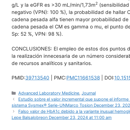
2
g/L y la eGFR es >30 mL/min/1,73m
(sensibilidad 
negativo (VPN): 100 %), la probabilidad de hallar
cadena pesada alfa tienen mayor probabilidad de 
cadena pesada el CM es gamma o mu, el punto de c
Sp: 52 %, VPN: 98 %).
CONCLUSIONES: El empleo de estos dos puntos de c
la realización innecesaria de un número considerab
de recursos analíticos y sanitarios.
PMID:
39713540
| PMC:
PMC11661538
| DOI:
10.15
Categories
Advanced Laboratory Medicine
,
Journal
Estudio sobre el valor incremental que supone el informe
sistema Sysmex® Serie-UN​Marco Tosion December 23, 202
Falso valor de HbA1c debido a la variante inusual hemogl
Lepe Balsalobreon December 23, 2024 at 11:00 am